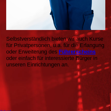
Selbstverständlich bieten wir auch Kurse
für Privatpersonen, u.a. für die Erlangung
oder Erweiterung des
Führerscheins
oder einfach für interessierte Bürger in
unseren Einrichtungen an.