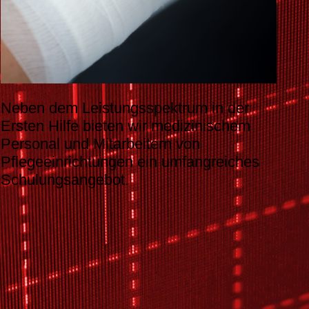
Neben dem Leistungsspektrum in der
Ersten Hilfe bieten wir medizinischem
Personal und Mitarbeitern von
Pflegeeinrichtungen ein umfangreiches
Schulungsangebot.